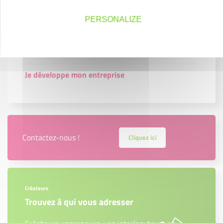
Je lance mon projet
PERSONALIZE
Je crée mon entreprise
Je reprends une entreprise
Je développe mon entreprise
Contactez-nous !
Cliquez ici
Créateurs
Trouvez à qui vous adresser