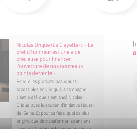
financement.
10 000 €.
I
Nicolas Drique (La Clayette) : « Le
e
prêt d’honneur est une aide
précieuse pour financer
l’ouverture de nos nouveaux
points de vente »
Rendre les produits locaux aussi
accessibles en ville qu'à la campagne,
c’est le défi que s’est lancé Nicolas
Drique, avec le soutien d’Initiative Hauts-
de-Seine. Et pour ce faire, quoi de plus
original que de transformer les anciens
kiosques à journaux haussmanniens en
distributeurs automatiques de paniers de