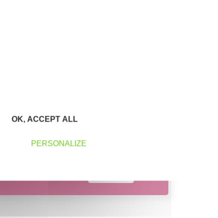
maintenus en 2024
24
entreprises soutenues
depuis la création
d'Initiative Hauts-de-
Seine
OK, ACCEPT ALL
PERSONALIZE
Contactez-nous !
Cliquez ici