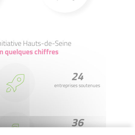
nitiative Hauts-de-Seine
n quelques chiffres
24
entreprises soutenues
36
emplois créés ou