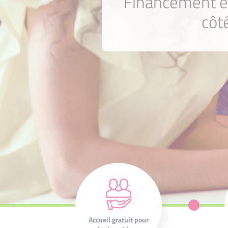
Financement e
côt
Nos 210
associations sont à
l'écoute de votre
projet et de vos
Accueil gratuit pour
ambitions.